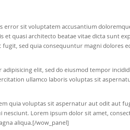
tus error sit voluptatem accusantium doloremq
tis et quasi architecto beatae vitae dicta sunt
ut fugit, sed quia consequuntur magni dolores e
 adipisicing elit, sed do eiusmod tempor incidid
itation ullamco laboris voluptas sit aspernatur
quia voluptas sit aspernatur aut odit aut fu
 nesciunt. Lorem ipsum dolor sit amet, consecte
magna aliqua.[/wow_panel]