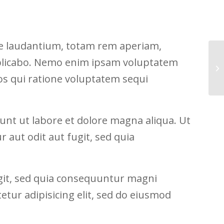
ue laudantium, totam rem aperiam,
 explicabo. Nemo enim ipsam voluptatem
Dj
os qui ratione voluptatem sequi
unt ut labore et dolore magna aliqua. Ut
 aut odit aut fugit, sed quia
git, sed quia consequuntur magni
tur adipisicing elit, sed do eiusmod